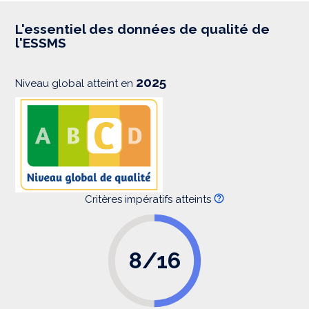
r
e
s
L'essentiel des données de qualité de
s
l'ESSMS
i
o
n
2025
Niveau global atteint en
Critères impératifs atteints
8/16