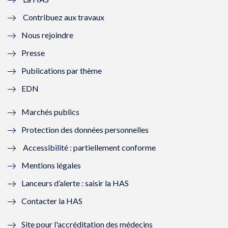
e
v
e
v
Contribuez aux travaux
l
e
l
e
Nous rejoindre
l
l
l
l
Presse
e
l
e
l
Publications par thème
f
e
f
e
EDN
e
f
e
f
Marchés publics
n
e
n
e
Protection des données personnelles
ê
n
ê
n
Accessibilité : partiellement conforme
t
ê
t
ê
Mentions légales
r
t
r
t
Lanceurs d’alerte : saisir la HAS
e
r
e
r
Contacter la HAS
)
e
)
e
Site pour l'accréditation des médecins