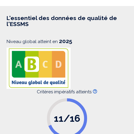
p
r
e
s
L'essentiel des données de qualité de
s
l'ESSMS
i
o
n
2025
Niveau global atteint en
Critères impératifs atteints
11/16