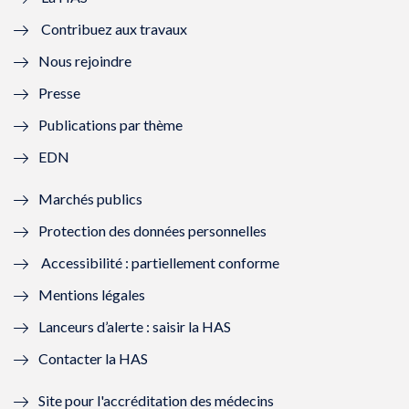
e
v
e
v
Contribuez aux travaux
l
e
l
e
Nous rejoindre
l
l
l
l
Presse
e
l
e
l
Publications par thème
f
e
f
e
EDN
e
f
e
f
Marchés publics
n
e
n
e
Protection des données personnelles
ê
n
ê
n
Accessibilité : partiellement conforme
t
ê
t
ê
Mentions légales
r
t
r
t
Lanceurs d’alerte : saisir la HAS
e
r
e
r
Contacter la HAS
)
e
)
e
Site pour l'accréditation des médecins