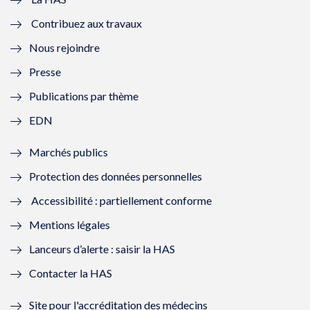
e
v
e
v
Contribuez aux travaux
l
e
l
e
Nous rejoindre
l
l
l
l
Presse
e
l
e
l
Publications par thème
f
e
f
e
EDN
e
f
e
f
Marchés publics
n
e
n
e
Protection des données personnelles
ê
n
ê
n
Accessibilité : partiellement conforme
t
ê
t
ê
Mentions légales
r
t
r
t
Lanceurs d’alerte : saisir la HAS
e
r
e
r
Contacter la HAS
)
e
)
e
Site pour l'accréditation des médecins