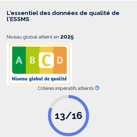
r
e
s
L'essentiel des données de qualité de
s
l'ESSMS
i
o
n
2025
Niveau global atteint en
Critères impératifs atteints
13/16