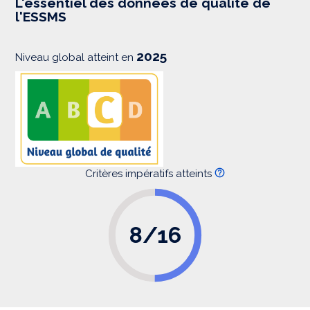
L'essentiel des données de qualité de
s
l'ESSMS
i
o
n
2025
Niveau global atteint en
Critères impératifs atteints
8/16