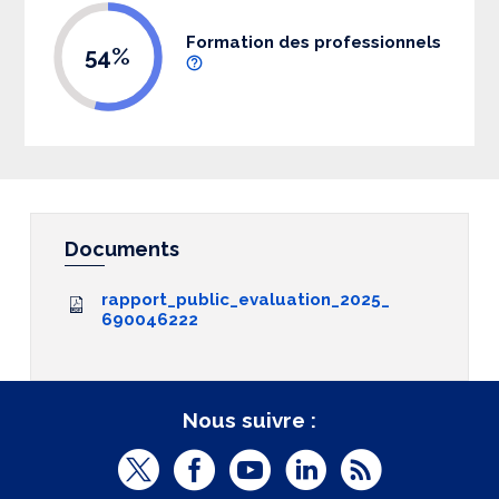
Formation des professionnels
54%
Documents
rapport_public_evaluation_2025_
690046222
Nous suivre :
T
F
Y
L
R