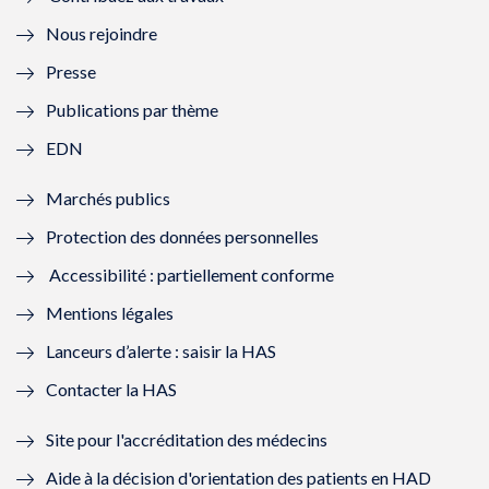
l
e
l
e
Nous rejoindre
l
l
l
l
Presse
e
l
e
l
Publications par thème
f
e
f
e
EDN
e
f
e
f
Marchés publics
n
e
n
e
Protection des données personnelles
ê
n
ê
n
Accessibilité : partiellement conforme
t
ê
t
ê
Mentions légales
r
t
r
t
Lanceurs d’alerte : saisir la HAS
e
r
e
r
Contacter la HAS
)
e
)
e
Site pour l'accréditation des médecins
)
)
Aide à la décision d'orientation des patients en HAD