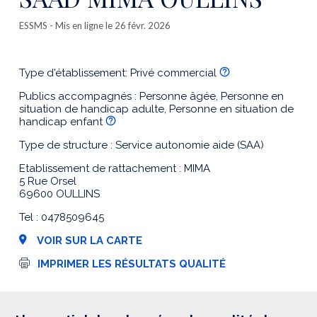
ESSMS
- Mis en ligne le 26 févr. 2026
Type d'établissement: Privé commercial
Publics accompagnés : Personne âgée, Personne en
situation de handicap adulte, Personne en situation de
handicap enfant
Type de structure : Service autonomie aide (SAA)
Etablissement de rattachement : MIMA
5 Rue Orsel
69600 OULLINS
Tel : 0478509645
VOIR SUR LA CARTE
I
IMPRIMER LES RÉSULTATS QUALITÉ
m
p
r
e
s