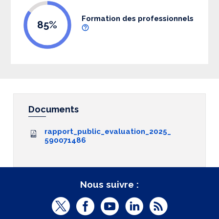
Formation des professionnels
85%
Documents
rapport_public_evaluation_2025_
590071486
Nous suivre :
T
F
Y
L
R