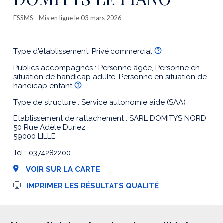
ESSMS
- Mis en ligne le 03 mars 2026
Type d'établissement: Privé commercial
Publics accompagnés : Personne âgée, Personne en
situation de handicap adulte, Personne en situation de
handicap enfant
Type de structure : Service autonomie aide (SAA)
Etablissement de rattachement : SARL DOMITYS NORD
50 Rue Adèle Duriez
59000 LILLE
Tel : 0374282200
VOIR SUR LA CARTE
I
IMPRIMER LES RÉSULTATS QUALITÉ
m
p
r
e
s