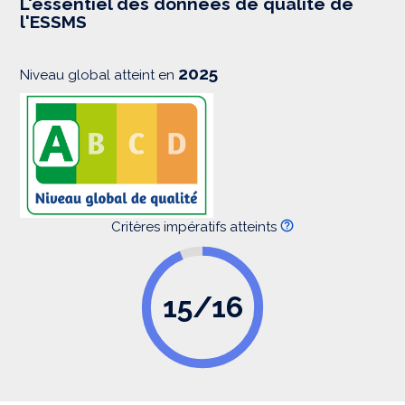
L'essentiel des données de qualité de
s
l'ESSMS
i
o
n
2025
Niveau global atteint en
Critères impératifs atteints
15/16