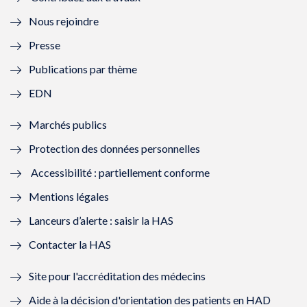
l
e
l
e
Nous rejoindre
l
l
l
l
Presse
e
l
e
l
Publications par thème
f
e
f
e
EDN
e
f
e
f
Marchés publics
n
e
n
e
Protection des données personnelles
ê
n
ê
n
Accessibilité : partiellement conforme
t
ê
t
ê
Mentions légales
r
t
r
t
Lanceurs d’alerte : saisir la HAS
e
r
e
r
Contacter la HAS
)
e
)
e
Site pour l'accréditation des médecins
)
)
Aide à la décision d'orientation des patients en HAD