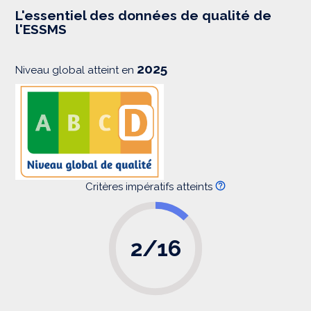
e
s
L'essentiel des données de qualité de
s
l'ESSMS
i
o
n
2025
Niveau global atteint en
Critères impératifs atteints
2/16