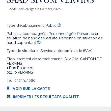
ESSMS
- Mis en ligne le 03 mars 2026
Type d'établissement: Public
Publics accompagnés : Personne âgée, Personne en
situation de handicap adulte, Personne en situation de
handicap enfant
Type de structure : Service autonomie aide (SAA)
Etablissement de rattachement : S.I.V.O.M. CANTON DE
VERVINS
1 Rue Baudelot
02140 VERVINS
Tel : 0323913060
VOIR SUR LA CARTE
I
IMPRIMER LES RÉSULTATS QUALITÉ
m
p
r