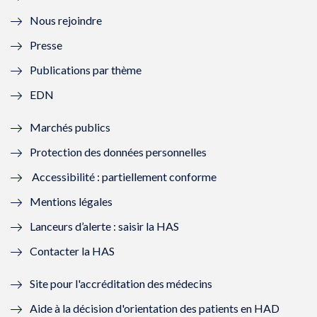
l
e
l
e
Nous rejoindre
l
l
l
l
Presse
e
l
e
l
Publications par thème
f
e
f
e
EDN
e
f
e
f
Marchés publics
n
e
n
e
Protection des données personnelles
ê
n
ê
n
Accessibilité : partiellement conforme
t
ê
t
ê
Mentions légales
r
t
r
t
Lanceurs d’alerte : saisir la HAS
e
r
e
r
Contacter la HAS
)
e
)
e
Site pour l'accréditation des médecins
)
)
Aide à la décision d'orientation des patients en HAD