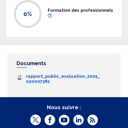
Formation des professionnels
0%
Documents
rapport_public_evaluation_2025_
020007381
Nous suivre :
T
F
Y
L
R