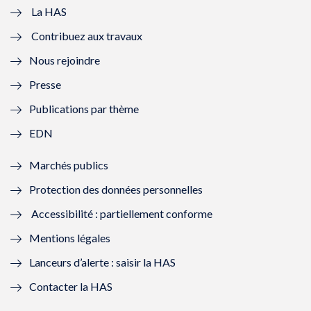
e
v
e
v
La HAS
Contribuez aux travaux
l
e
l
e
Nous rejoindre
l
l
l
l
Presse
e
l
e
l
Publications par thème
f
e
f
e
EDN
e
f
e
f
Marchés publics
n
e
n
e
Protection des données personnelles
ê
n
ê
n
Accessibilité : partiellement conforme
t
ê
t
ê
Mentions légales
r
t
r
t
Lanceurs d’alerte : saisir la HAS
e
r
e
r
Contacter la HAS
)
e
)
e