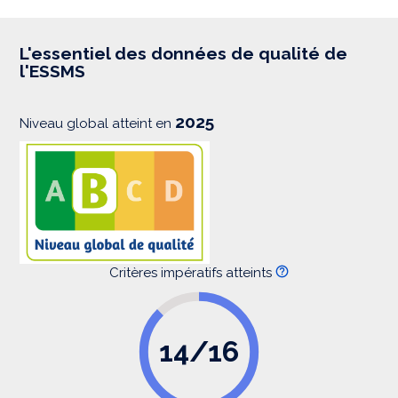
p
r
e
s
L'essentiel des données de qualité de
s
l'ESSMS
i
o
n
2025
Niveau global atteint en
Critères impératifs atteints
14/16