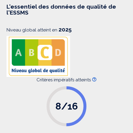
e
s
L'essentiel des données de qualité de
s
l'ESSMS
i
o
n
2025
Niveau global atteint en
Critères impératifs atteints
8/16