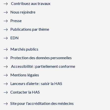
Contribuez aux travaux
l
e
l
e
Nous rejoindre
l
l
l
l
Presse
e
l
e
l
Publications par thème
f
e
f
e
EDN
e
f
e
f
Marchés publics
n
e
n
e
Protection des données personnelles
ê
n
ê
n
Accessibilité : partiellement conforme
t
ê
t
ê
Mentions légales
r
t
r
t
Lanceurs d’alerte : saisir la HAS
e
r
e
r
Contacter la HAS
)
e
)
e
Site pour l'accréditation des médecins
)
)