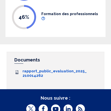
Formation des professionnels
46%
Documents
rapport_public_evaluation_2025_
210014262
Nous suivre :
T
F
Y
L
R