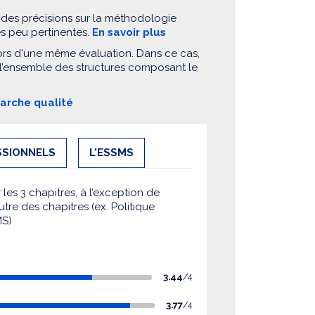
 des précisions sur la méthodologie
es peu pertinentes.
En savoir plus
ors d'une même évaluation. Dans ce cas,
 l’ensemble des structures composant le
marche qualité
SSIONNELS
L'ESSMS
es 3 chapitres, à l’exception de
utre des chapitres (ex. Politique
MS)
3.44
/4
3.77
/4