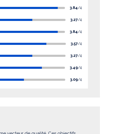
3.84
/4
3.27
/4
3.84
/4
3.57
/4
3.27
/4
3.49
/4
3.09
/4
me vecteur de qualité. Ces objectifs