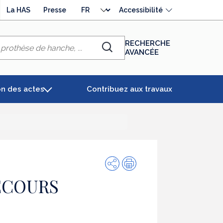
Choisir
La HAS
Presse
Accessibilité
la
langue
RECHERCHE
AVANCÉE
Chercher
on des actes
Contribuez aux travaux
Partager
Impression
ECOURS