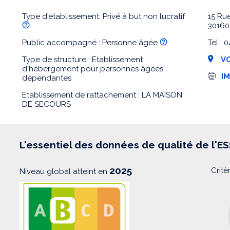
Type d'établissement: Privé à but non lucratif
15 Ru
3016
Public accompagné : Personne âgée
Tel :
Type de structure : Etablissement
VO
d'hébergement pour personnes âgées
I
I
dépendantes
m
p
Etablissement de rattachement : LA MAISON
r
DE SECOURS
e
s
s
i
o
L'essentiel des données de qualité de l'E
n
2025
Critè
Niveau global atteint en