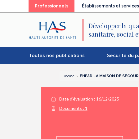
Recherche
Menu
Contenu
Professionnels
Établissements et services
principal
principal
Développer la qua
sanitaire, social 
Toutes nos publications
Sécurité du p
racine
EHPAD LA MAISON DE SECOUR
Date d'évaluation : 16/12/2025
Documents :
1