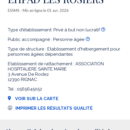
ESSMS
- Mis en ligne le 01 avr. 2026
Type d'établissement: Privé à but non lucratif
Public accompagné : Personne âgée
Type de structure : Etablissement d'hébergement pour
personnes âgées dépendantes
Etablissement de rattachement : ASSOCIATION
HOSPITALIERE SAINTE MARIE
3 Avenue De Rodez
12390 RIGNAC
Tel : 0565645052
VOIR SUR LA CARTE
I
IMPRIMER LES RÉSULTATS QUALITÉ
m
p
r
e
s