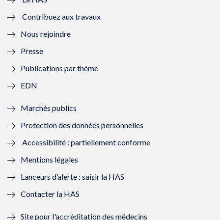
e
v
e
v
Contribuez aux travaux
l
e
l
e
Nous rejoindre
l
l
l
l
Presse
e
l
e
l
Publications par thème
f
e
f
e
EDN
e
f
e
f
Marchés publics
n
e
n
e
Protection des données personnelles
ê
n
ê
n
Accessibilité : partiellement conforme
t
ê
t
ê
Mentions légales
r
t
r
t
Lanceurs d’alerte : saisir la HAS
e
r
e
r
Contacter la HAS
)
e
)
e
Site pour l'accréditation des médecins