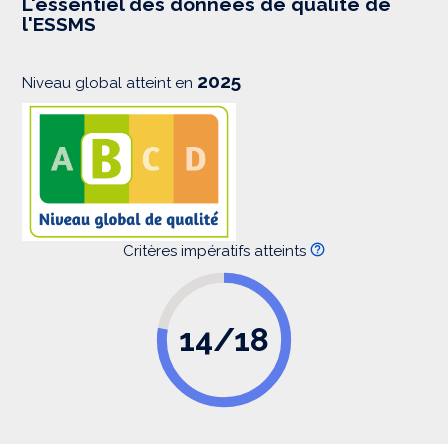
L'essentiel des données de qualité de
s
l'ESSMS
i
o
n
2025
Niveau global atteint en
Critères impératifs atteints
14/18