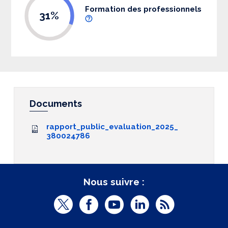
Formation des professionnels
31%
Documents
rapport_public_evaluation_2025_
380024786
Nous suivre :
T
F
Y
L
R
w
a
o
i
S