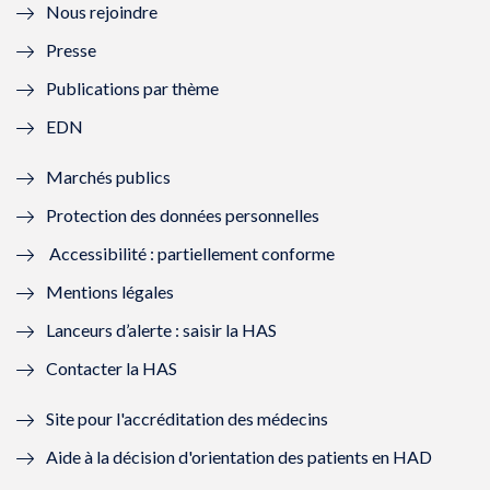
Nous rejoindre
l
l
l
l
Presse
e
l
e
l
Publications par thème
f
e
f
e
EDN
e
f
e
f
Marchés publics
n
e
n
e
Protection des données personnelles
ê
n
ê
n
Accessibilité : partiellement conforme
t
ê
t
ê
Mentions légales
r
t
r
t
Lanceurs d’alerte : saisir la HAS
e
r
e
r
Contacter la HAS
)
e
)
e
Site pour l'accréditation des médecins
)
)
Aide à la décision d'orientation des patients en HAD