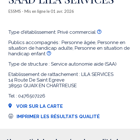
ESSMS
- Mis en ligne le 01 avr. 2026
Type d'établissement: Privé commercial
Publics accompagnés : Personne âgée, Personne en
situation de handicap adulte, Personne en situation de
handicap enfant
Type de structure : Service autonomie aide (SAA)
Etablissement de rattachement : LILA SERVICES
14 Route De Saint Egreve
38950 QUAIX EN CHARTREUSE
Tel : 0476507226
VOIR SUR LA CARTE
I
IMPRIMER LES RÉSULTATS QUALITÉ
m
p
r
e
s