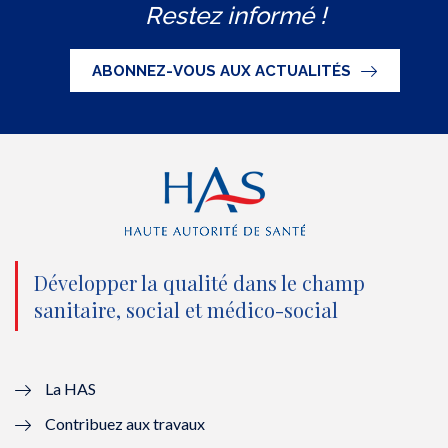
Restez informé !
i
c
u
n
S
t
e
t
k
ABONNEZ-VOUS AUX ACTUALITÉS
t
b
u
e
e
o
b
d
r
o
e
I
(
k
(
n
n
(
n
(
o
n
o
n
Développer la qualité dans le champ
sanitaire, social et médico-social
u
o
u
o
v
u
v
u
e
v
e
v
La HAS
Contribuez aux travaux
l
e
l
e