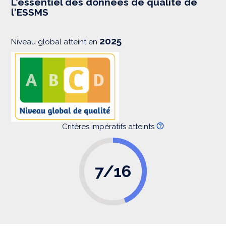
L'essentiel des données de qualité de
s
l'ESSMS
i
o
n
2025
Niveau global atteint en
Critères impératifs atteints
7/16