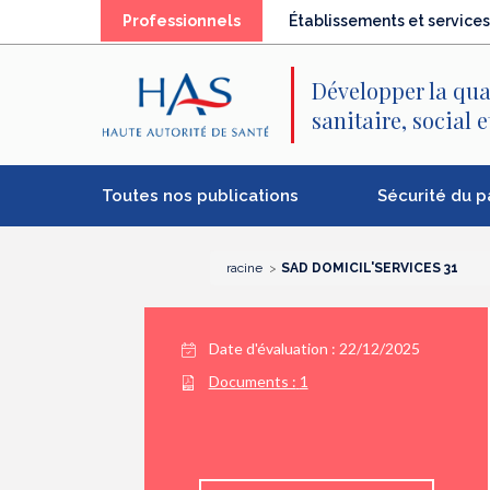
Recherche
Menu
Contenu
Professionnels
Établissements et services
principal
principal
Développer la qua
sanitaire, social 
Toutes nos publications
Sécurité du p
racine
SAD DOMICIL'SERVICES 31
Date d'évaluation : 22/12/2025
Documents :
1