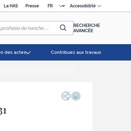
Choisir
La HAS
Presse
Accessibilité
la
langue
RECHERCHE
AVANCÉE
Chercher
on des actes
Contribuez aux travaux
Partager
Impression
31