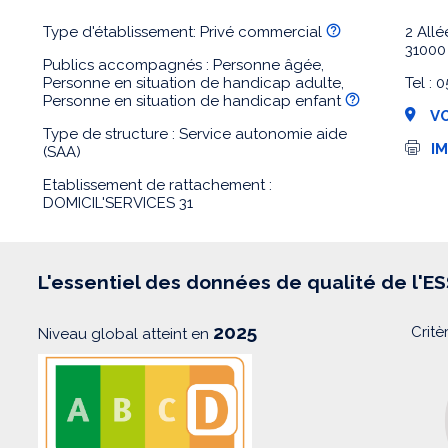
Type d'établissement: Privé commercial
2 All
3100
Publics accompagnés : Personne âgée,
Personne en situation de handicap adulte,
Tel : 
Personne en situation de handicap enfant
VO
Type de structure : Service autonomie aide
I
I
(SAA)
m
p
Etablissement de rattachement :
r
DOMICIL'SERVICES 31
e
s
s
i
o
L'essentiel des données de qualité de l'E
n
2025
Critè
Niveau global atteint en