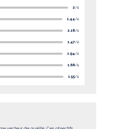
2
/4
1.44
/4
2.18
/4
1.47
/4
1.94
/4
1.68
/4
1.55
/4
me vecteur de qualité. Ces objectifs