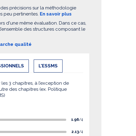
 des précisions sur la méthodologie
es peu pertinentes.
En savoir plus
ors d'une même évaluation. Dans ce cas,
 l’ensemble des structures composant le
marche qualité
SSIONNELS
L'ESSMS
es 3 chapitres, à l’exception de
utre des chapitres (ex. Politique
MS)
1.96
/4
2.13
/4