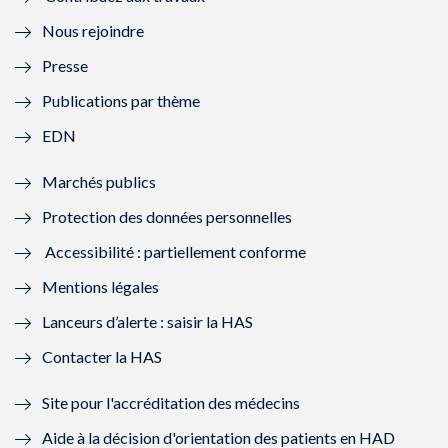
l
e
l
e
Nous rejoindre
l
l
l
l
Presse
e
l
e
l
Publications par thème
f
e
f
e
EDN
e
f
e
f
Marchés publics
n
e
n
e
Protection des données personnelles
ê
n
ê
n
Accessibilité : partiellement conforme
t
ê
t
ê
Mentions légales
r
t
r
t
Lanceurs d’alerte : saisir la HAS
e
r
e
r
Contacter la HAS
)
e
)
e
Site pour l'accréditation des médecins
)
)
Aide à la décision d'orientation des patients en HAD