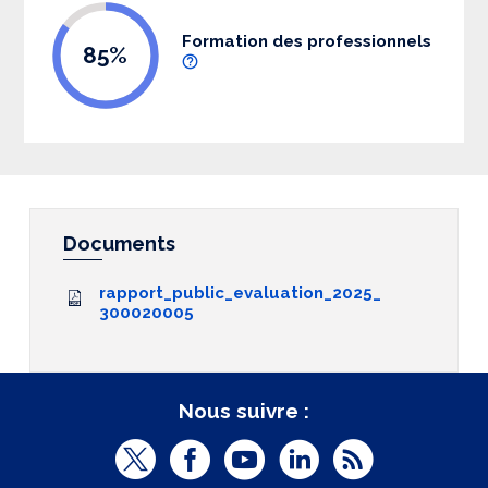
Formation des professionnels
85%
Documents
rapport_public_evaluation_2025_
300020005
Nous suivre :
T
F
Y
L
R