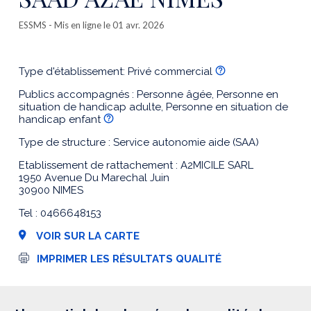
ESSMS
- Mis en ligne le 01 avr. 2026
Type d'établissement: Privé commercial
Publics accompagnés : Personne âgée, Personne en
situation de handicap adulte, Personne en situation de
handicap enfant
Type de structure : Service autonomie aide (SAA)
Etablissement de rattachement : A2MICILE SARL
1950 Avenue Du Marechal Juin
30900 NIMES
Tel : 0466648153
VOIR SUR LA CARTE
I
IMPRIMER LES RÉSULTATS QUALITÉ
m
p
r
e
s