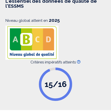
L'essentiel des données de qualité de
s
l'ESSMS
i
o
n
2025
Niveau global atteint en
Critères impératifs atteints
15/16