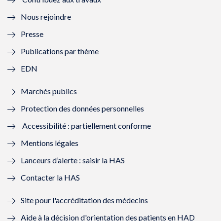
l
e
l
e
Nous rejoindre
l
l
l
l
Presse
e
l
e
l
Publications par thème
f
e
f
e
EDN
e
f
e
f
Marchés publics
n
e
n
e
Protection des données personnelles
ê
n
ê
n
Accessibilité : partiellement conforme
t
ê
t
ê
Mentions légales
r
t
r
t
Lanceurs d’alerte : saisir la HAS
e
r
e
r
Contacter la HAS
)
e
)
e
Site pour l'accréditation des médecins
)
)
Aide à la décision d'orientation des patients en HAD