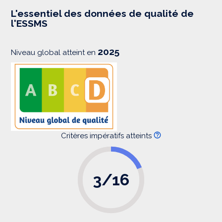
e
s
L'essentiel des données de qualité de
s
l'ESSMS
i
o
n
2025
Niveau global atteint en
Critères impératifs atteints
3/16