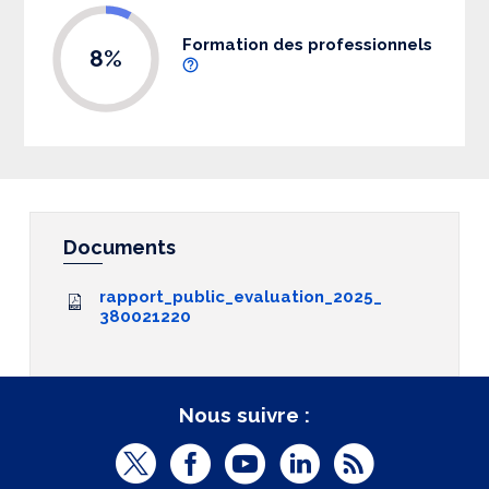
Formation des professionnels
8%
Documents
rapport_public_evaluation_2025_
380021220
Nous suivre :
T
F
Y
L
R