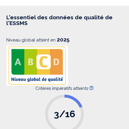
p
r
e
s
L'essentiel des données de qualité de
s
l'ESSMS
i
o
n
2025
Niveau global atteint en
Critères impératifs atteints
3/16