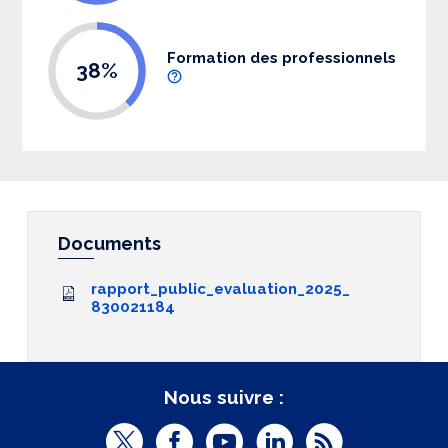
Formation des professionnels
38%
Documents
rapport_public_evaluation_2025_
830021184
Nous suivre :
T
F
Y
L
R