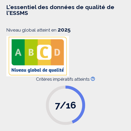
e
s
L'essentiel des données de qualité de
s
l'ESSMS
i
o
n
2025
Niveau global atteint en
Critères impératifs atteints
7/16