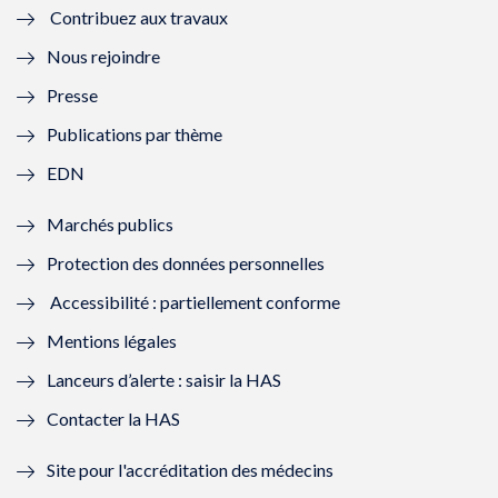
Contribuez aux travaux
l
e
l
e
Nous rejoindre
l
l
l
l
Presse
e
l
e
l
Publications par thème
f
e
f
e
EDN
e
f
e
f
Marchés publics
n
e
n
e
Protection des données personnelles
ê
n
ê
n
Accessibilité : partiellement conforme
t
ê
t
ê
Mentions légales
r
t
r
t
Lanceurs d’alerte : saisir la HAS
e
r
e
r
Contacter la HAS
)
e
)
e
Site pour l'accréditation des médecins
)
)