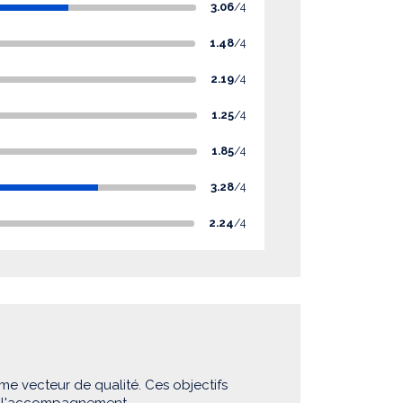
3.06
/4
1.48
/4
2.19
/4
1.25
/4
1.85
/4
3.28
/4
2.24
/4
me vecteur de qualité. Ces objectifs
e l'accompagnement.