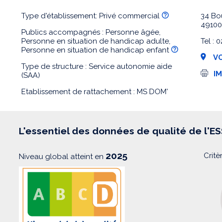
Type d'établissement: Privé commercial
34 Bo
4910
Publics accompagnés : Personne âgée,
Personne en situation de handicap adulte,
Tel :
Personne en situation de handicap enfant
VO
Type de structure : Service autonomie aide
I
I
(SAA)
m
p
Etablissement de rattachement : MS DOM'
r
e
s
s
i
L'essentiel des données de qualité de l'E
o
n
2025
Critè
Niveau global atteint en