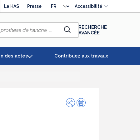
Choisir
La HAS
Presse
Accessibilité
la
langue
RECHERCHE
AVANCÉE
Chercher
on des actes
Contribuez aux travaux
Partager
Impression