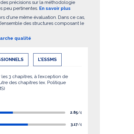
 des précisions sur la méthodologie
es peu pertinentes.
En savoir plus
ors d'une même évaluation. Dans ce cas,
 l’ensemble des structures composant le
marche qualité
SSIONNELS
L'ESSMS
es 3 chapitres, à l’exception de
utre des chapitres (ex. Politique
MS)
2.85
/4
3.17
/4