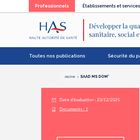
Recherche
Menu
Contenu
Professionnels
Établissements et services
principal
principal
Développer la qua
sanitaire, social 
Toutes nos publications
Sécurité du p
racine
SAAD MS DOM'
Date d'évaluation : 23/12/2025
Documents :
1