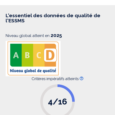
p
r
e
s
L'essentiel des données de qualité de
s
l'ESSMS
i
o
n
2025
Niveau global atteint en
Critères impératifs atteints
4/16