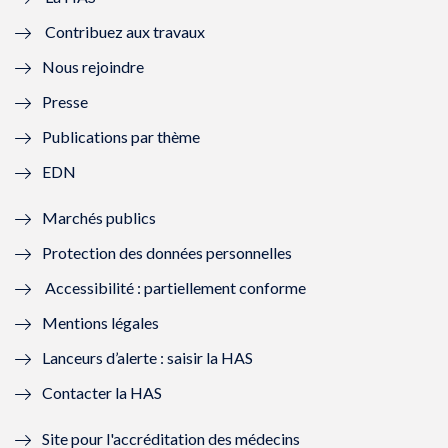
e
v
e
v
Contribuez aux travaux
l
e
l
e
Nous rejoindre
l
l
l
l
Presse
e
l
e
l
Publications par thème
f
e
f
e
EDN
e
f
e
f
Marchés publics
n
e
n
e
Protection des données personnelles
ê
n
ê
n
Accessibilité : partiellement conforme
t
ê
t
ê
Mentions légales
r
t
r
t
Lanceurs d’alerte : saisir la HAS
e
r
e
r
Contacter la HAS
)
e
)
e
Site pour l'accréditation des médecins