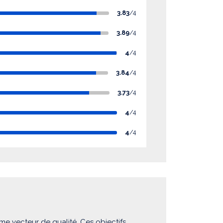
3.83
/4
3.89
/4
4
/4
3.84
/4
3.73
/4
4
/4
4
/4
me vecteur de qualité. Ces objectifs