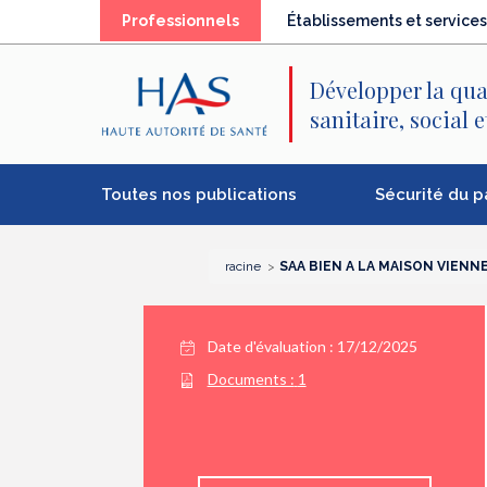
Recherche
Menu
Contenu
Professionnels
Établissements et services
principal
principal
Développer la qua
sanitaire, social 
Toutes nos publications
Sécurité du p
racine
SAA BIEN A LA MAISON VIENN
Date d'évaluation : 17/12/2025
Documents :
1