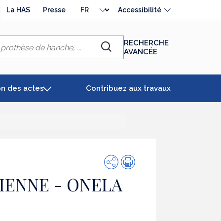
Choisir
La HAS
Presse
Accessibilité
la
langue
RECHERCHE
AVANCÉE
Chercher
on des actes
Contribuez aux travaux
Partager
Impression
VIENNE - ONELA