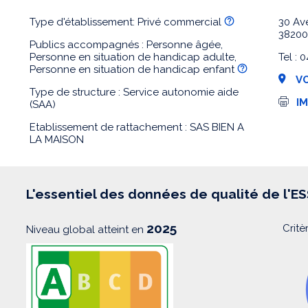
Type d'établissement: Privé commercial
30 Av
38200
Publics accompagnés : Personne âgée,
Personne en situation de handicap adulte,
Tel :
Personne en situation de handicap enfant
VO
Type de structure : Service autonomie aide
I
I
(SAA)
m
p
Etablissement de rattachement : SAS BIEN A
r
LA MAISON
e
s
s
i
o
L'essentiel des données de qualité de l'E
n
2025
Critè
Niveau global atteint en