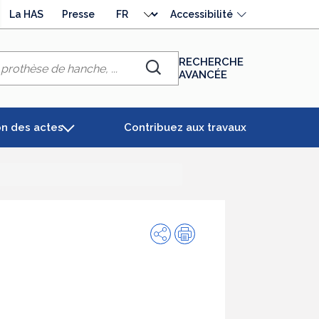
Choisir
La HAS
Presse
Accessibilité
la
langue
RECHERCHE
AVANCÉE
Chercher
on des actes
Contribuez aux travaux
Partager
Impression