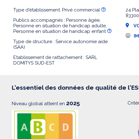
Type d'établissement: Privé commercial
24 Pl
8330
Publics accompagnés : Personne âgée,
Personne en situation de handicap adulte,
VO
Personne en situation de handicap enfant
I
I
m
Type de structure : Service autonomie aide
p
(SAA)
r
e
Etablissement de rattachement : SARL
s
DOMITYS SUD-EST
s
i
o
n
L'essentiel des données de qualité de l'E
2025
Critè
Niveau global atteint en