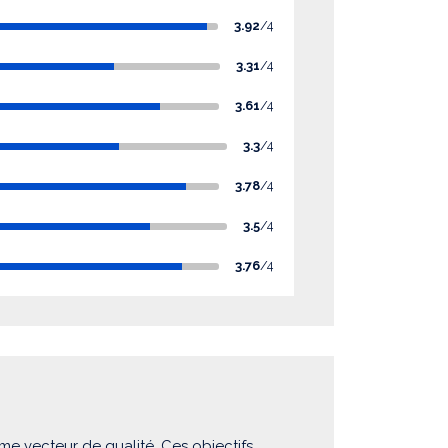
3.92
/4
3.31
/4
3.61
/4
3.3
/4
3.78
/4
3.5
/4
3.76
/4
me vecteur de qualité. Ces objectifs