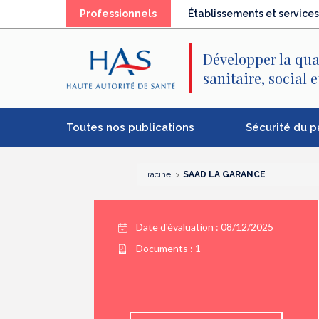
Recherche
Menu
Contenu
Professionnels
Établissements et services
principal
principal
Développer la qua
sanitaire, social 
Toutes nos publications
Sécurité du p
racine
SAAD LA GARANCE
Date d'évaluation : 08/12/2025
Documents :
1