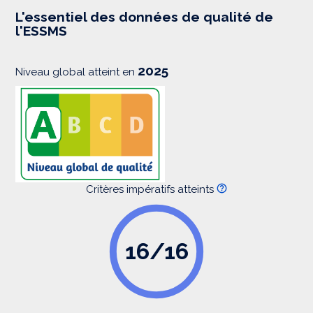
e
s
L'essentiel des données de qualité de
s
l'ESSMS
i
o
n
2025
Niveau global atteint en
Critères impératifs atteints
16/16