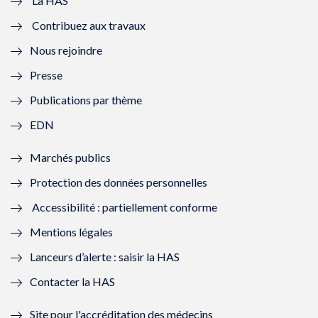
e
v
e
v
La HAS
Contribuez aux travaux
l
e
l
e
Nous rejoindre
l
l
l
l
Presse
e
l
e
l
Publications par thème
f
e
f
e
EDN
e
f
e
f
Marchés publics
n
e
n
e
Protection des données personnelles
ê
n
ê
n
Accessibilité : partiellement conforme
t
ê
t
ê
Mentions légales
r
t
r
t
Lanceurs d’alerte : saisir la HAS
e
r
e
r
Contacter la HAS
)
e
)
e
Site pour l'accréditation des médecins