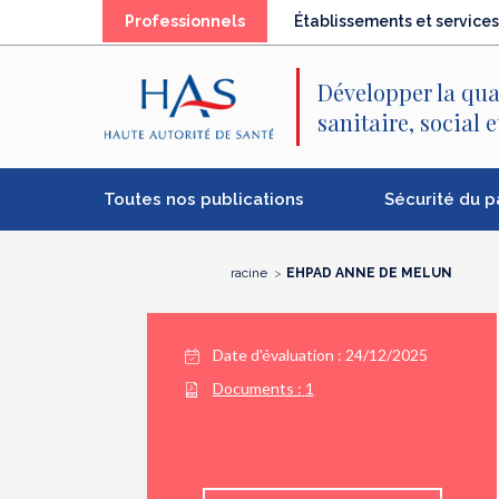
Recherche
Menu
Contenu
Professionnels
Établissements et services
principal
principal
Développer la qua
sanitaire, social 
Toutes nos publications
Sécurité du p
racine
EHPAD ANNE DE MELUN
Date d'évaluation : 24/12/2025
Documents :
1