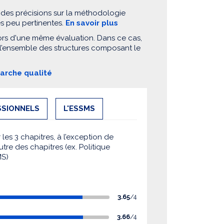
 des précisions sur la méthodologie
es peu pertinentes.
En savoir plus
ors d'une même évaluation. Dans ce cas,
 l’ensemble des structures composant le
marche qualité
SSIONNELS
L'ESSMS
es 3 chapitres, à l’exception de
utre des chapitres (ex. Politique
MS)
3.65
/4
3.66
/4