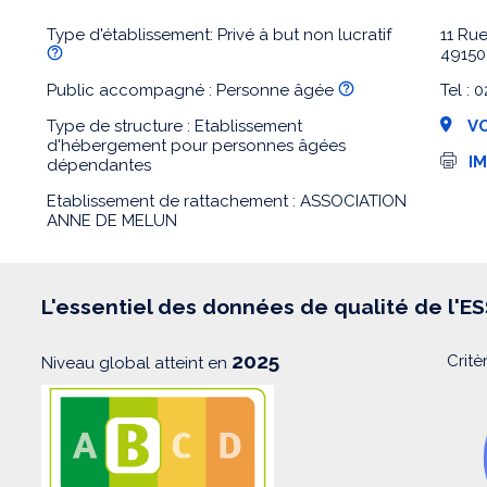
Type d'établissement: Privé à but non lucratif
11 Ru
4915
Public accompagné : Personne âgée
Tel :
Type de structure : Etablissement
VO
d'hébergement pour personnes âgées
I
I
dépendantes
m
p
Etablissement de rattachement : ASSOCIATION
r
ANNE DE MELUN
e
s
s
i
o
L'essentiel des données de qualité de l'E
n
2025
Critè
Niveau global atteint en