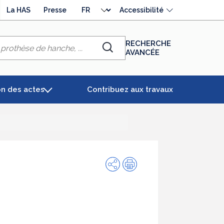
Choisir
La HAS
Presse
Accessibilité
la
langue
RECHERCHE
AVANCÉE
Chercher
on des actes
Contribuez aux travaux
Partager
Impression