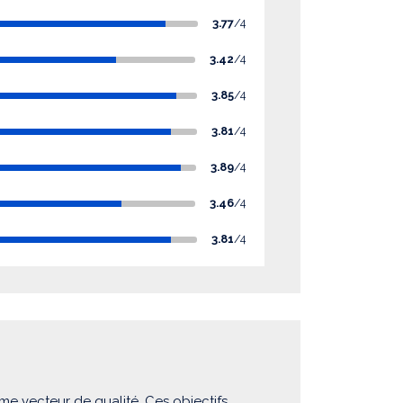
3.77
/4
3.42
/4
3.85
/4
3.81
/4
3.89
/4
3.46
/4
3.81
/4
me vecteur de qualité. Ces objectifs