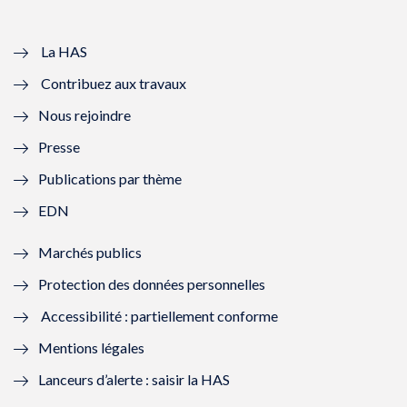
v
u
v
u
e
v
e
v
La HAS
Contribuez aux travaux
l
e
l
e
Nous rejoindre
l
l
l
l
Presse
e
l
e
l
Publications par thème
f
e
f
e
EDN
e
f
e
f
Marchés publics
n
e
n
e
Protection des données personnelles
ê
n
ê
n
Accessibilité : partiellement conforme
t
ê
t
ê
Mentions légales
r
t
r
t
Lanceurs d’alerte : saisir la HAS
e
r
e
r