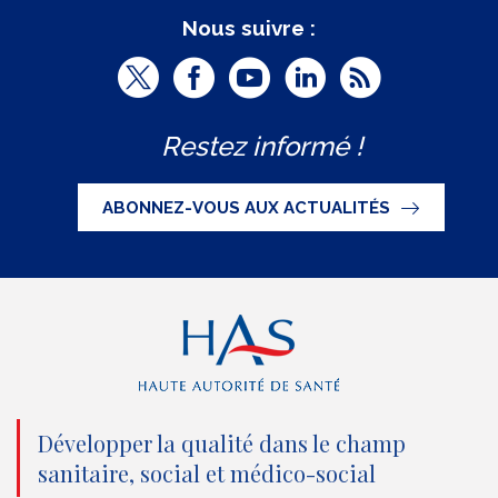
Nous suivre :
T
F
Y
L
R
w
a
o
i
S
Restez informé !
i
c
u
n
S
t
e
t
k
ABONNEZ-VOUS AUX ACTUALITÉS
t
b
u
e
e
o
b
d
r
o
e
I
(
k
(
n
n
(
n
(
o
n
o
n
Développer la qualité dans le champ
sanitaire, social et médico-social
u
o
u
o