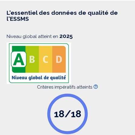
r
e
s
L'essentiel des données de qualité de
s
l'ESSMS
i
o
n
2025
Niveau global atteint en
Critères impératifs atteints
18/18