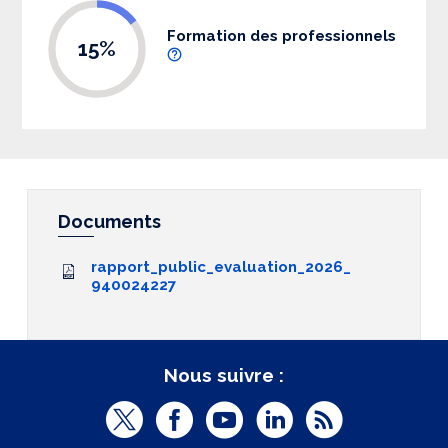
Formation des professionnels
15%
Documents
rapport_public_evaluation_2026_
940024227
Nous suivre :
T
F
Y
L
R