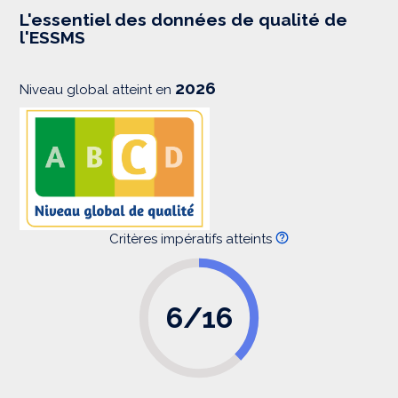
e
s
L'essentiel des données de qualité de
s
l'ESSMS
i
o
n
2026
Niveau global atteint en
Critères impératifs atteints
6/16