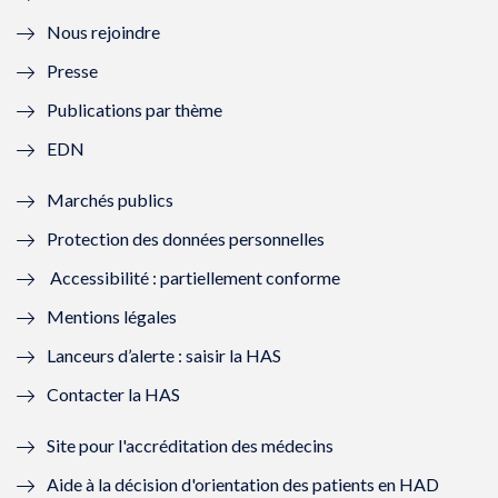
l
e
l
e
Nous rejoindre
l
l
l
l
Presse
e
l
e
l
Publications par thème
f
e
f
e
EDN
e
f
e
f
Marchés publics
n
e
n
e
Protection des données personnelles
ê
n
ê
n
Accessibilité : partiellement conforme
t
ê
t
ê
Mentions légales
r
t
r
t
Lanceurs d’alerte : saisir la HAS
e
r
e
r
Contacter la HAS
)
e
)
e
Site pour l'accréditation des médecins
)
)
Aide à la décision d'orientation des patients en HAD