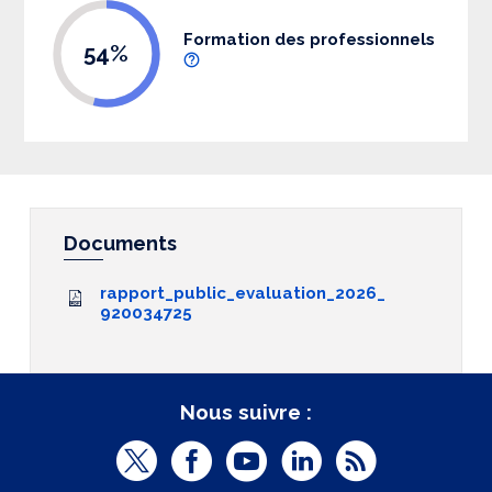
Formation des professionnels
54%
Documents
rapport_public_evaluation_2026_
920034725
Nous suivre :
T
F
Y
L
R