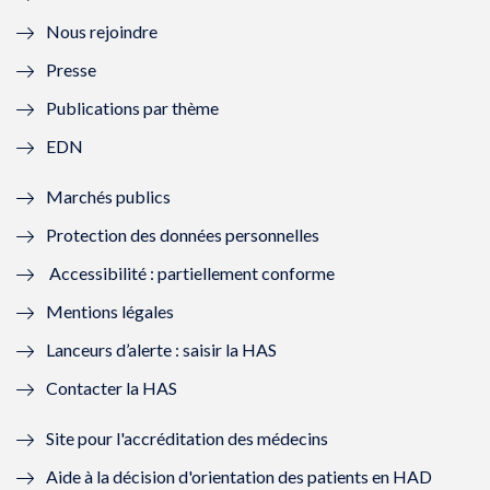
l
e
l
e
Nous rejoindre
l
l
l
l
Presse
e
l
e
l
Publications par thème
f
e
f
e
EDN
e
f
e
f
Marchés publics
n
e
n
e
Protection des données personnelles
ê
n
ê
n
Accessibilité : partiellement conforme
t
ê
t
ê
Mentions légales
r
t
r
t
Lanceurs d’alerte : saisir la HAS
e
r
e
r
Contacter la HAS
)
e
)
e
Site pour l'accréditation des médecins
)
)
Aide à la décision d'orientation des patients en HAD