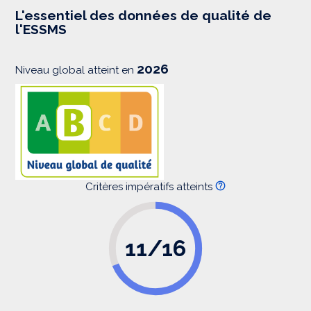
e
s
L'essentiel des données de qualité de
s
l'ESSMS
i
o
n
2026
Niveau global atteint en
Critères impératifs atteints
11/16