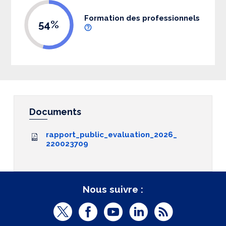
Formation des professionnels
54%
Documents
rapport_public_evaluation_2026_
220023709
Nous suivre :
T
F
Y
L
R