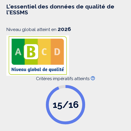
e
s
L'essentiel des données de qualité de
s
l'ESSMS
i
o
n
2026
Niveau global atteint en
Critères impératifs atteints
15/16