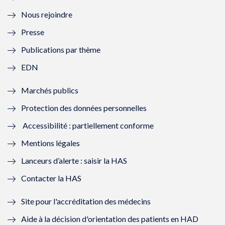
l
e
l
e
Nous rejoindre
l
l
l
l
Presse
e
l
e
l
Publications par thème
f
e
f
e
EDN
e
f
e
f
Marchés publics
n
e
n
e
Protection des données personnelles
ê
n
ê
n
Accessibilité : partiellement conforme
t
ê
t
ê
Mentions légales
r
t
r
t
Lanceurs d’alerte : saisir la HAS
e
r
e
r
Contacter la HAS
)
e
)
e
Site pour l'accréditation des médecins
)
)
Aide à la décision d'orientation des patients en HAD