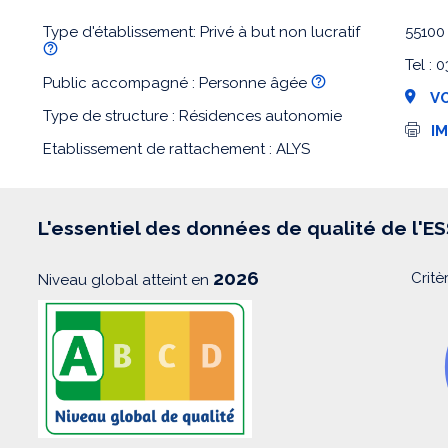
Type d'établissement: Privé à but non lucratif
5510
Tel :
Public accompagné : Personne âgée
VO
Type de structure : Résidences autonomie
I
I
m
Etablissement de rattachement : ALYS
p
r
e
s
s
L'essentiel des données de qualité de l'E
i
o
n
2026
Critè
Niveau global atteint en