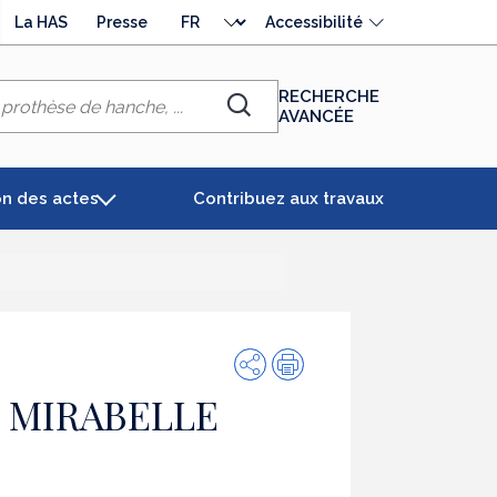
Choisir
La HAS
Presse
Accessibilité
la
langue
RECHERCHE
AVANCÉE
Chercher
on des actes
Contribuez aux travaux
Partager
Impression
 MIRABELLE