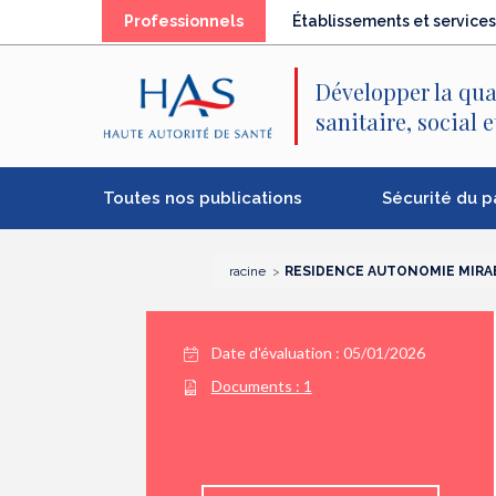
Recherche
Menu
Contenu
Professionnels
Établissements et services
principal
principal
Développer la qua
sanitaire, social 
Toutes nos publications
Sécurité du p
racine
RESIDENCE AUTONOMIE MIRA
Date d'évaluation : 05/01/2026
Documents :
1