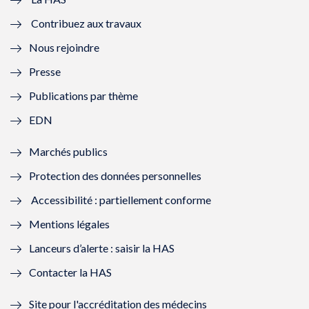
e
v
e
v
Contribuez aux travaux
l
e
l
e
Nous rejoindre
l
l
l
l
Presse
e
l
e
l
Publications par thème
f
e
f
e
EDN
e
f
e
f
Marchés publics
n
e
n
e
Protection des données personnelles
ê
n
ê
n
Accessibilité : partiellement conforme
t
ê
t
ê
Mentions légales
r
t
r
t
Lanceurs d’alerte : saisir la HAS
e
r
e
r
Contacter la HAS
)
e
)
e
Site pour l'accréditation des médecins