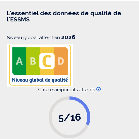
r
e
s
L'essentiel des données de qualité de
s
l'ESSMS
i
o
n
2026
Niveau global atteint en
Critères impératifs atteints
5/16