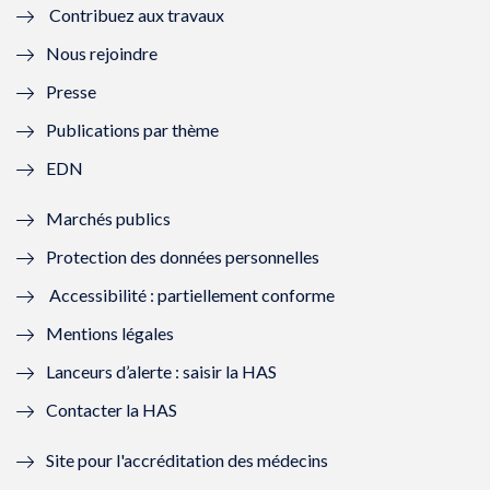
Contribuez aux travaux
l
e
l
e
Nous rejoindre
l
l
l
l
Presse
e
l
e
l
Publications par thème
f
e
f
e
EDN
e
f
e
f
Marchés publics
n
e
n
e
Protection des données personnelles
ê
n
ê
n
Accessibilité : partiellement conforme
t
ê
t
ê
Mentions légales
r
t
r
t
Lanceurs d’alerte : saisir la HAS
e
r
e
r
Contacter la HAS
)
e
)
e
Site pour l'accréditation des médecins
)
)