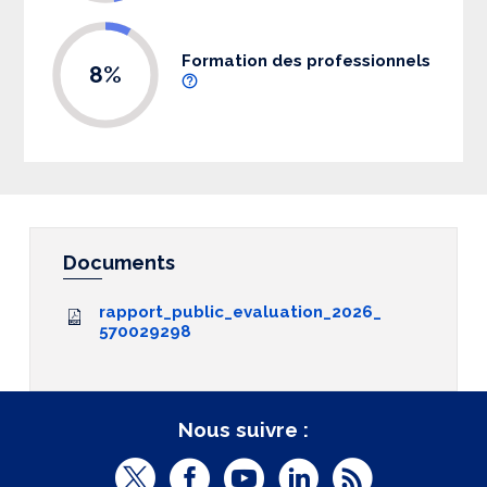
Formation des professionnels
8%
Documents
rapport_public_evaluation_2026_
570029298
Nous suivre :
T
F
Y
L
R