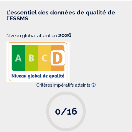
r
e
s
L'essentiel des données de qualité de
s
l'ESSMS
i
o
n
2026
Niveau global atteint en
Critères impératifs atteints
0/16