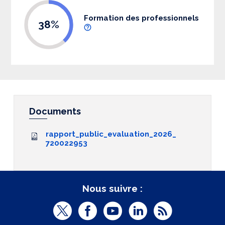
Formation des professionnels
38%
Documents
rapport_public_evaluation_2026_
720022953
Nous suivre :
T
F
Y
L
R