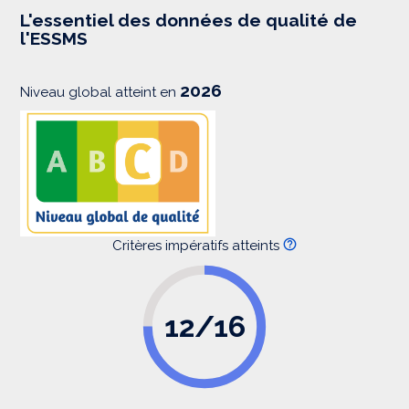
e
s
L'essentiel des données de qualité de
s
l'ESSMS
i
o
n
2026
Niveau global atteint en
Critères impératifs atteints
12/16