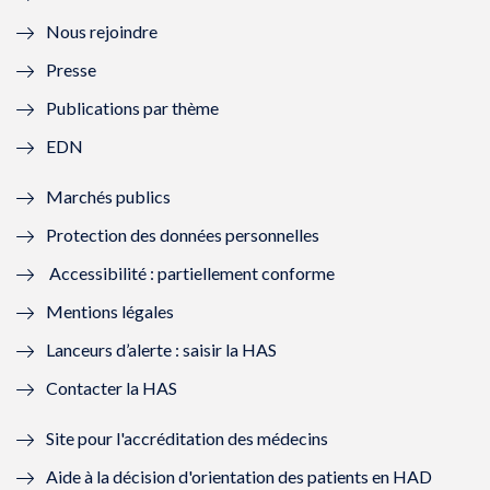
l
e
l
e
Nous rejoindre
l
l
l
l
Presse
e
l
e
l
Publications par thème
f
e
f
e
EDN
e
f
e
f
Marchés publics
n
e
n
e
Protection des données personnelles
ê
n
ê
n
Accessibilité : partiellement conforme
t
ê
t
ê
Mentions légales
r
t
r
t
Lanceurs d’alerte : saisir la HAS
e
r
e
r
Contacter la HAS
)
e
)
e
Site pour l'accréditation des médecins
)
)
Aide à la décision d'orientation des patients en HAD