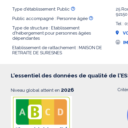
Type d'établissement: Public
25 Ro
9215
Public accompagné : Personne âgée
Tel : 
Type de structure : Etablissement
d'hébergement pour personnes âgées
VO
dépendantes
I
I
m
Etablissement de rattachement : MAISON DE
p
RETRAITE DE SURESNES
r
e
s
s
i
L'essentiel des données de qualité de l'E
o
n
2026
Critè
Niveau global atteint en