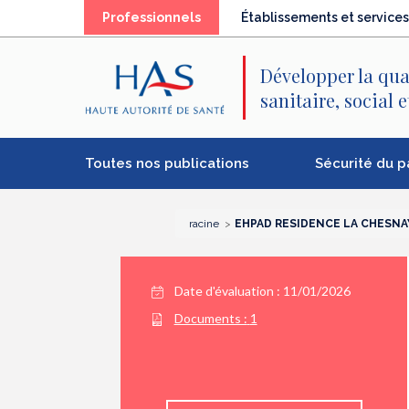
Recherche
Menu
Contenu
Professionnels
Établissements et services
principal
principal
Développer la qua
sanitaire, social 
Toutes nos publications
Sécurité du p
racine
EHPAD RESIDENCE LA CHESNA
Date d'évaluation : 11/01/2026
Documents :
1