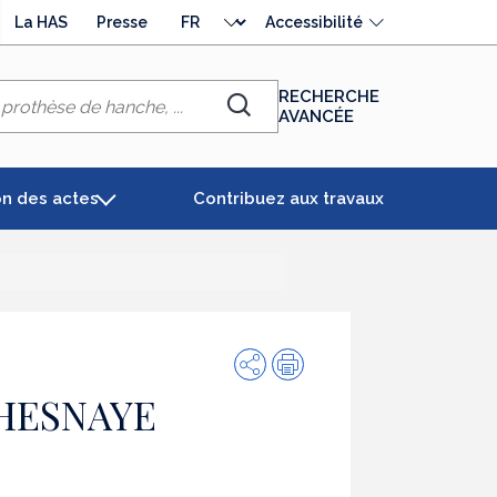
Choisir
La HAS
Presse
Accessibilité
la
langue
RECHERCHE
AVANCÉE
Chercher
on des actes
Contribuez aux travaux
Partager
Impression
HESNAYE