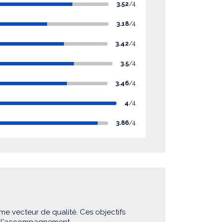
3.52
/4
3.18
/4
3.42
/4
3.5
/4
3.46
/4
4
/4
3.86
/4
me vecteur de qualité. Ces objectifs
e l'accompagnement.