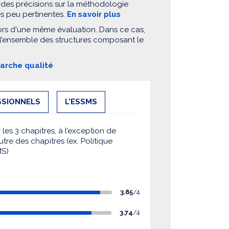
 des précisions sur la méthodologie
es peu pertinentes.
En savoir plus
ors d'une même évaluation. Dans ce cas,
 l’ensemble des structures composant le
marche qualité
SSIONNELS
L'ESSMS
es 3 chapitres, à l’exception de
utre des chapitres (ex. Politique
MS)
3.85
/4
3.74
/4