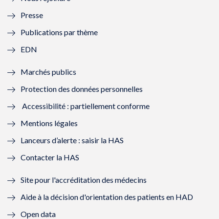
l
l
l
l
Presse
e
l
e
l
Publications par thème
f
e
f
e
EDN
e
f
e
f
Marchés publics
n
e
n
e
Protection des données personnelles
ê
n
ê
n
Accessibilité : partiellement conforme
t
ê
t
ê
Mentions légales
r
t
r
t
Lanceurs d’alerte : saisir la HAS
e
r
e
r
Contacter la HAS
)
e
)
e
Site pour l'accréditation des médecins
)
)
Aide à la décision d'orientation des patients en HAD
Open data