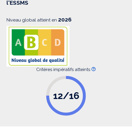
l'ESSMS
i
o
n
2026
Niveau global atteint en
Critères impératifs atteints
12/16