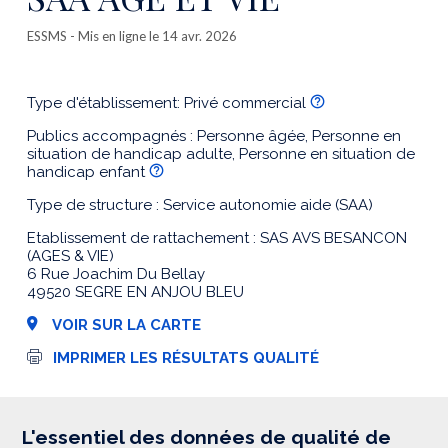
ESSMS
- Mis en ligne le 14 avr. 2026
Type d'établissement: Privé commercial
Publics accompagnés : Personne âgée, Personne en
situation de handicap adulte, Personne en situation de
handicap enfant
Type de structure : Service autonomie aide (SAA)
Etablissement de rattachement : SAS AVS BESANCON
(AGES & VIE)
6 Rue Joachim Du Bellay
49520 SEGRE EN ANJOU BLEU
VOIR SUR LA CARTE
I
IMPRIMER LES RÉSULTATS QUALITÉ
m
p
r
e
s
L'essentiel des données de qualité de
s