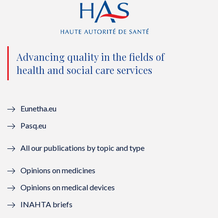
t
e
t
k
t
b
u
e
e
o
b
d
Advancing quality in the fields of
r
o
e
I
health and social care services
(
k
(
n
n
(
n
(
Eunetha.eu
o
n
o
n
Pasq.eu
u
o
u
o
All our publications by topic and type
v
u
v
u
Opinions on medicines
e
v
e
v
Opinions on medical devices
l
e
l
e
INAHTA briefs
l
l
l
l