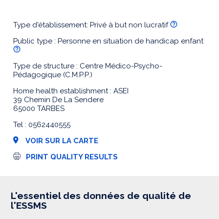
Type d'établissement: Privé à but non lucratif
Public type : Personne en situation de handicap enfant
Type de structure : Centre Médico-Psycho-
Pédagogique (C.M.P.P.)
Home health establishment : ASEI
39 Chemin De La Sendere
65000 TARBES
Tel : 0562440555
VOIR SUR LA CARTE
I
PRINT QUALITY RESULTS
m
p
r
e
s
L'essentiel des données de qualité de
s
l'ESSMS
i
o