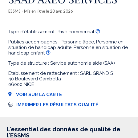
ESSMS
- Mis en ligne le 20 avr. 2026
Type d'établissement: Privé commercial
Publics accompagnés : Personne âgée, Personne en
situation de handicap adulte, Personne en situation de
handicap enfant
Type de structure : Service autonomie aide (SAA)
Etablissement de rattachement : SARL GRAND S
40 Boulevard Gambetta
06000 NICE
VOIR SUR LA CARTE
I
IMPRIMER LES RÉSULTATS QUALITÉ
m
p
r
e
s
L'essentiel des données de qualité de
s
l'ESSMS
i