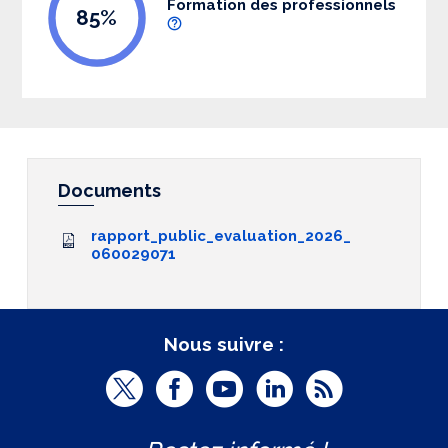
Formation des professionnels
85%
Documents
rapport_public_evaluation_2026_
060029071
Nous suivre :
T
F
Y
L
R
w
a
o
i
S