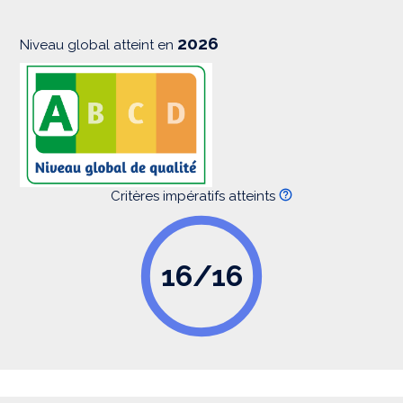
o
n
2026
Niveau global atteint en
Critères impératifs atteints
16/16