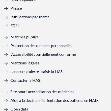
l
l
l
l
Presse
e
l
e
l
Publications par thème
f
e
f
e
EDN
e
f
e
f
Marchés publics
n
e
n
e
Protection des données personnelles
ê
n
ê
n
Accessibilité : partiellement conforme
t
ê
t
ê
Mentions légales
r
t
r
t
Lanceurs d’alerte : saisir la HAS
e
r
e
r
Contacter la HAS
)
e
)
e
Site pour l'accréditation des médecins
)
)
Aide à la décision d'orientation des patients en HAD
Open data