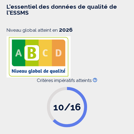
e
s
L'essentiel des données de qualité de
s
l'ESSMS
i
o
n
2026
Niveau global atteint en
Critères impératifs atteints
10/16