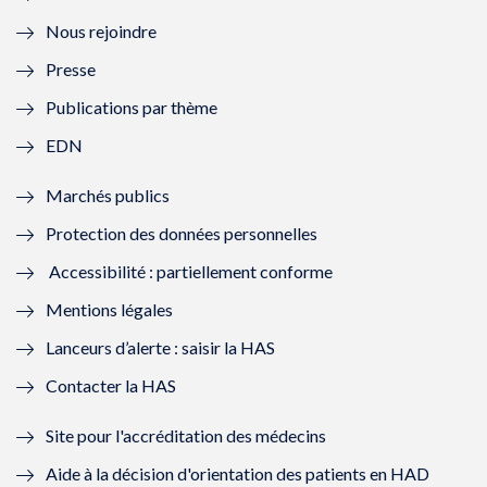
l
e
l
e
Nous rejoindre
l
l
l
l
Presse
e
l
e
l
Publications par thème
f
e
f
e
EDN
e
f
e
f
Marchés publics
n
e
n
e
Protection des données personnelles
ê
n
ê
n
Accessibilité : partiellement conforme
t
ê
t
ê
Mentions légales
r
t
r
t
Lanceurs d’alerte : saisir la HAS
e
r
e
r
Contacter la HAS
)
e
)
e
Site pour l'accréditation des médecins
)
)
Aide à la décision d'orientation des patients en HAD