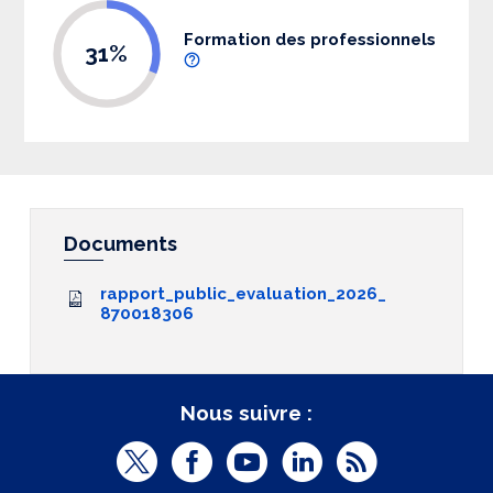
Formation des professionnels
31%
Documents
rapport_public_evaluation_2026_
870018306
Nous suivre :
T
F
Y
L
R