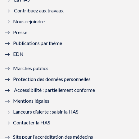
e
v
e
v
Contribuez aux travaux
l
e
l
e
Nous rejoindre
l
l
l
l
Presse
e
l
e
l
Publications par thème
f
e
f
e
EDN
e
f
e
f
Marchés publics
n
e
n
e
Protection des données personnelles
ê
n
ê
n
Accessibilité : partiellement conforme
t
ê
t
ê
Mentions légales
r
t
r
t
Lanceurs d’alerte : saisir la HAS
e
r
e
r
Contacter la HAS
)
e
)
e
Site pour l'accréditation des médecins