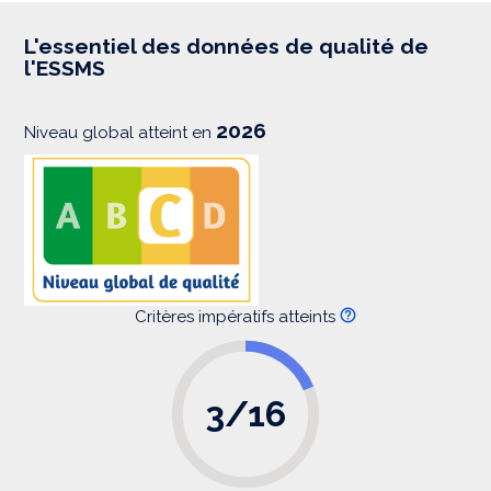
r
e
s
L'essentiel des données de qualité de
s
l'ESSMS
i
o
n
2026
Niveau global atteint en
Critères impératifs atteints
3/16