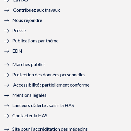
e
v
e
v
Contribuez aux travaux
l
e
l
e
Nous rejoindre
l
l
l
l
Presse
e
l
e
l
Publications par thème
f
e
f
e
EDN
e
f
e
f
Marchés publics
n
e
n
e
Protection des données personnelles
ê
n
ê
n
Accessibilité : partiellement conforme
t
ê
t
ê
Mentions légales
r
t
r
t
Lanceurs d’alerte : saisir la HAS
e
r
e
r
Contacter la HAS
)
e
)
e
Site pour l'accréditation des médecins