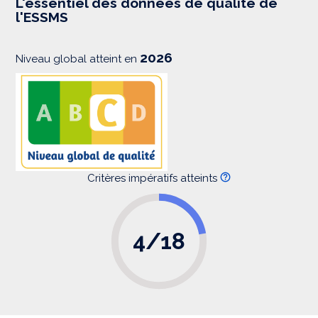
L'essentiel des données de qualité de
s
l'ESSMS
i
o
n
2026
Niveau global atteint en
Critères impératifs atteints
4/18