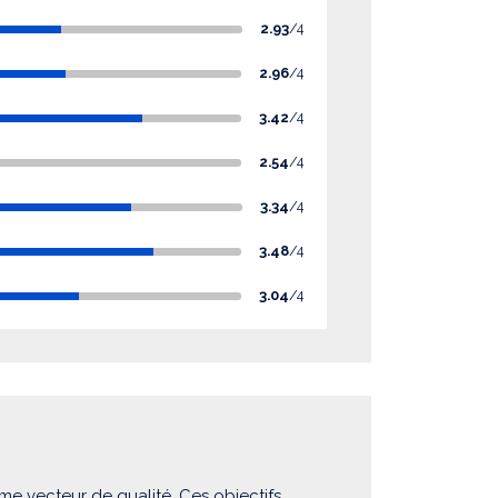
2.93
/4
2.96
/4
3.42
/4
2.54
/4
3.34
/4
3.48
/4
3.04
/4
me vecteur de qualité. Ces objectifs