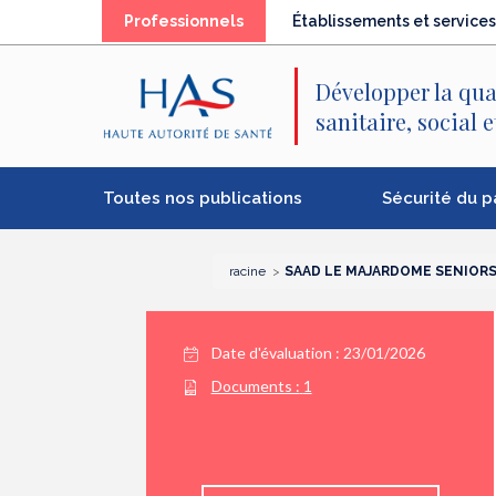
Recherche
Menu
Contenu
Professionnels
Établissements et services
principal
principal
Développer la qua
sanitaire, social 
Toutes nos publications
Sécurité du p
racine
SAAD LE MAJARDOME SENIOR
Date d'évaluation : 23/01/2026
Documents :
1