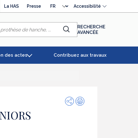
Choisir
La HAS
Presse
Accessibilité
la
langue
RECHERCHE
AVANCÉE
Chercher
on des actes
Contribuez aux travaux
Partager
Impression
NIORS