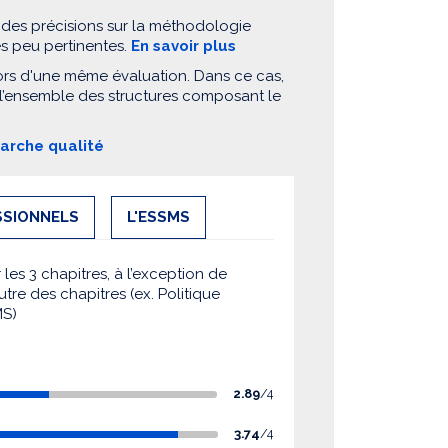
 des précisions sur la méthodologie
es peu pertinentes.
En savoir plus
ors d'une même évaluation. Dans ce cas,
 l’ensemble des structures composant le
marche qualité
SSIONNELS
L'ESSMS
es 3 chapitres, à l’exception de
utre des chapitres (ex. Politique
MS)
2.89
/4
3.74
/4