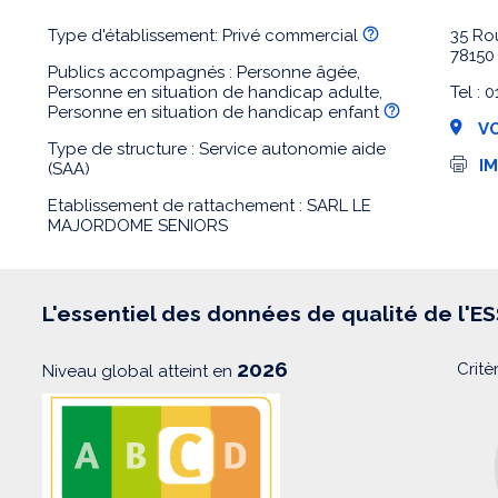
Type d'établissement: Privé commercial
35 Ro
7815
Publics accompagnés : Personne âgée,
Personne en situation de handicap adulte,
Tel : 
Personne en situation de handicap enfant
VO
Type de structure : Service autonomie aide
I
I
(SAA)
m
p
Etablissement de rattachement : SARL LE
r
MAJORDOME SENIORS
e
s
s
i
o
L'essentiel des données de qualité de l'E
n
2026
Critè
Niveau global atteint en