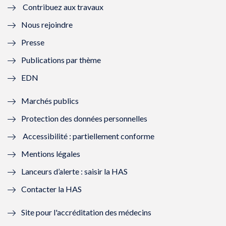
Contribuez aux travaux
l
e
l
e
Nous rejoindre
l
l
l
l
Presse
e
l
e
l
Publications par thème
f
e
f
e
EDN
e
f
e
f
Marchés publics
n
e
n
e
Protection des données personnelles
ê
n
ê
n
Accessibilité : partiellement conforme
t
ê
t
ê
Mentions légales
r
t
r
t
Lanceurs d’alerte : saisir la HAS
e
r
e
r
Contacter la HAS
)
e
)
e
Site pour l'accréditation des médecins
)
)