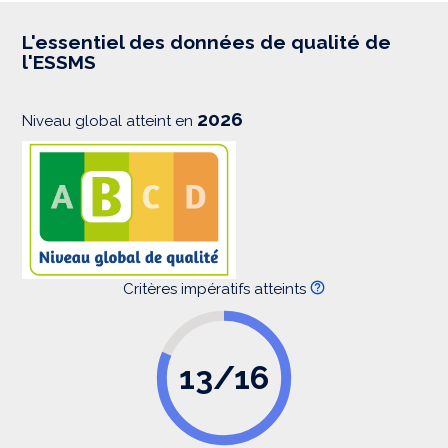
r
e
s
L'essentiel des données de qualité de
s
l'ESSMS
i
o
n
2026
Niveau global atteint en
Critères impératifs atteints
13/16