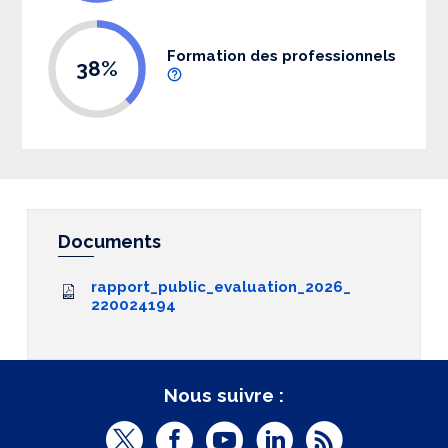
Formation des professionnels
38%
Documents
rapport_public_evaluation_2026_
220024194
Nous suivre :
T
F
Y
L
R