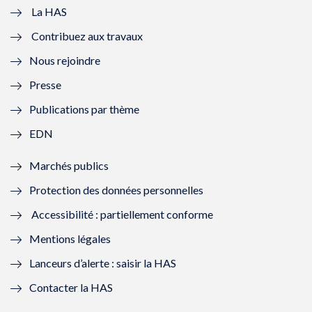
e
v
e
v
La HAS
Contribuez aux travaux
l
e
l
e
Nous rejoindre
l
l
l
l
Presse
e
l
e
l
Publications par thème
f
e
f
e
EDN
e
f
e
f
Marchés publics
n
e
n
e
Protection des données personnelles
ê
n
ê
n
Accessibilité : partiellement conforme
t
ê
t
ê
Mentions légales
r
t
r
t
Lanceurs d’alerte : saisir la HAS
e
r
e
r
Contacter la HAS
)
e
)
e