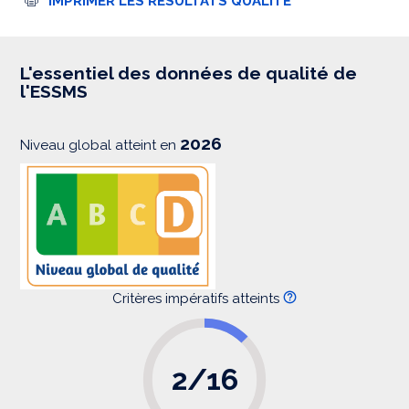
IMPRIMER LES RÉSULTATS QUALITÉ
m
p
r
e
s
L'essentiel des données de qualité de
s
l'ESSMS
i
o
n
2026
Niveau global atteint en
Critères impératifs atteints
2/16