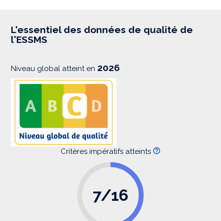
p
r
e
s
L'essentiel des données de qualité de
s
l'ESSMS
i
o
n
2026
Niveau global atteint en
Critères impératifs atteints
7/16