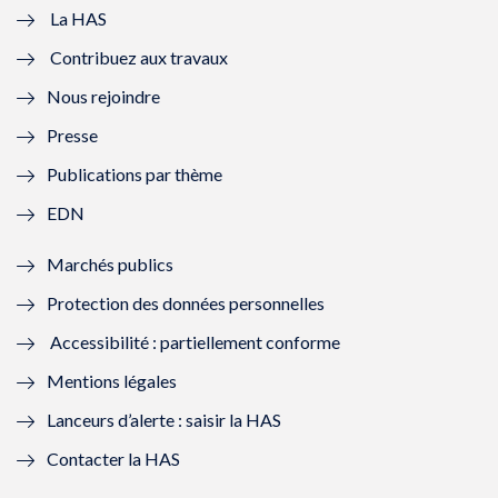
e
v
e
v
La HAS
Contribuez aux travaux
l
e
l
e
Nous rejoindre
l
l
l
l
Presse
e
l
e
l
Publications par thème
f
e
f
e
EDN
e
f
e
f
Marchés publics
n
e
n
e
Protection des données personnelles
ê
n
ê
n
Accessibilité : partiellement conforme
t
ê
t
ê
Mentions légales
r
t
r
t
Lanceurs d’alerte : saisir la HAS
e
r
e
r
Contacter la HAS
)
e
)
e