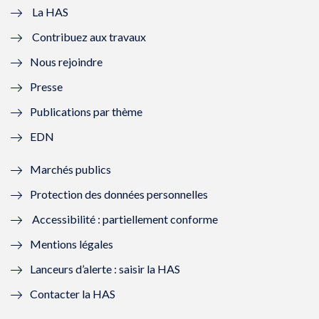
e
v
e
v
La HAS
Contribuez aux travaux
l
e
l
e
Nous rejoindre
l
l
l
l
Presse
e
l
e
l
Publications par thème
f
e
f
e
EDN
e
f
e
f
Marchés publics
n
e
n
e
Protection des données personnelles
ê
n
ê
n
Accessibilité : partiellement conforme
t
ê
t
ê
Mentions légales
r
t
r
t
Lanceurs d’alerte : saisir la HAS
e
r
e
r
Contacter la HAS
)
e
)
e