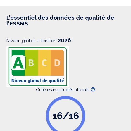
p
r
e
s
L'essentiel des données de qualité de
s
l'ESSMS
i
o
n
2026
Niveau global atteint en
Critères impératifs atteints
16/16