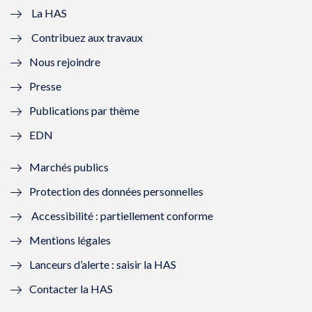
e
v
e
v
La HAS
Contribuez aux travaux
l
e
l
e
Nous rejoindre
l
l
l
l
Presse
e
l
e
l
Publications par thème
f
e
f
e
EDN
e
f
e
f
Marchés publics
n
e
n
e
Protection des données personnelles
ê
n
ê
n
Accessibilité : partiellement conforme
t
ê
t
ê
Mentions légales
r
t
r
t
Lanceurs d’alerte : saisir la HAS
e
r
e
r
Contacter la HAS
)
e
)
e