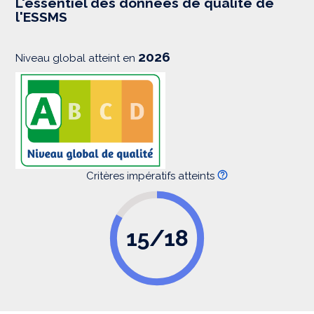
L'essentiel des données de qualité de
s
l'ESSMS
i
o
n
2026
Niveau global atteint en
Critères impératifs atteints
15/18