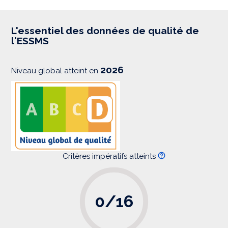
p
r
e
s
L'essentiel des données de qualité de
s
l'ESSMS
i
o
n
2026
Niveau global atteint en
Critères impératifs atteints
0/16