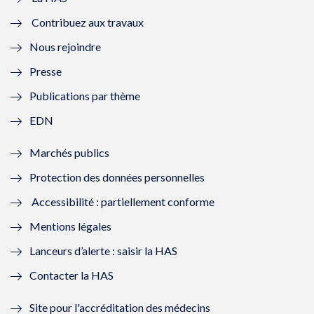
e
v
e
v
Contribuez aux travaux
l
e
l
e
Nous rejoindre
l
l
l
l
Presse
e
l
e
l
Publications par thème
f
e
f
e
EDN
e
f
e
f
Marchés publics
n
e
n
e
Protection des données personnelles
ê
n
ê
n
Accessibilité : partiellement conforme
t
ê
t
ê
Mentions légales
r
t
r
t
Lanceurs d’alerte : saisir la HAS
e
r
e
r
Contacter la HAS
)
e
)
e
Site pour l'accréditation des médecins