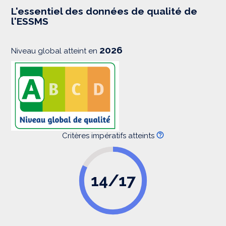
e
s
L'essentiel des données de qualité de
s
l'ESSMS
i
o
n
2026
Niveau global atteint en
Critères impératifs atteints
14/17