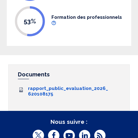
Formation des professionnels
53%
Documents
rapport_public_evaluation_2026_
620108175
Nous suivre :
T
F
Y
L
R