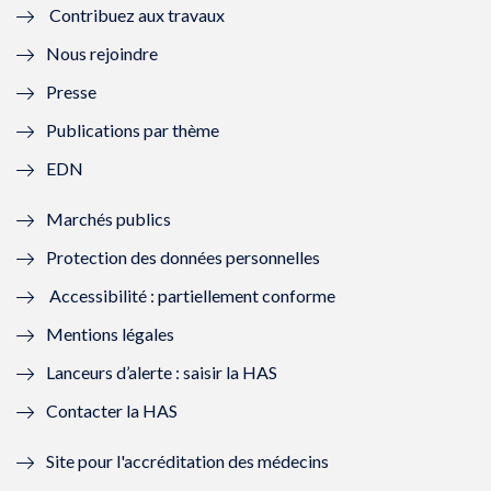
Contribuez aux travaux
l
e
l
e
Nous rejoindre
l
l
l
l
Presse
e
l
e
l
Publications par thème
f
e
f
e
EDN
e
f
e
f
Marchés publics
n
e
n
e
Protection des données personnelles
ê
n
ê
n
Accessibilité : partiellement conforme
t
ê
t
ê
Mentions légales
r
t
r
t
Lanceurs d’alerte : saisir la HAS
e
r
e
r
Contacter la HAS
)
e
)
e
Site pour l'accréditation des médecins
)
)