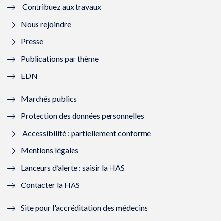
Contribuez aux travaux
l
e
l
e
Nous rejoindre
l
l
l
l
Presse
e
l
e
l
Publications par thème
f
e
f
e
EDN
e
f
e
f
Marchés publics
n
e
n
e
Protection des données personnelles
ê
n
ê
n
Accessibilité : partiellement conforme
t
ê
t
ê
Mentions légales
r
t
r
t
Lanceurs d’alerte : saisir la HAS
e
r
e
r
Contacter la HAS
)
e
)
e
Site pour l'accréditation des médecins
)
)