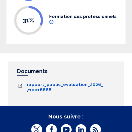
Formation des professionnels
31%
Documents
rapport_public_evaluation_2026_
710016668
Nous suivre :
T
F
Y
L
R