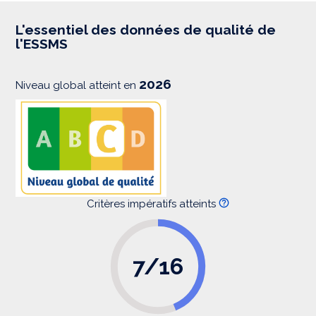
r
e
s
L'essentiel des données de qualité de
s
l'ESSMS
i
o
n
2026
Niveau global atteint en
Critères impératifs atteints
7/16