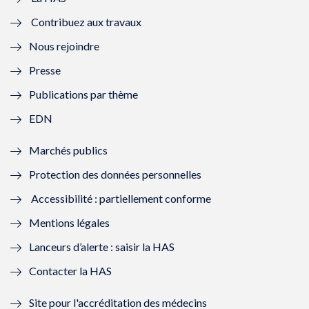
e
v
e
v
Contribuez aux travaux
l
e
l
e
Nous rejoindre
l
l
l
l
Presse
e
l
e
l
Publications par thème
f
e
f
e
EDN
e
f
e
f
Marchés publics
n
e
n
e
Protection des données personnelles
ê
n
ê
n
Accessibilité : partiellement conforme
t
ê
t
ê
Mentions légales
r
t
r
t
Lanceurs d’alerte : saisir la HAS
e
r
e
r
Contacter la HAS
)
e
)
e
Site pour l'accréditation des médecins