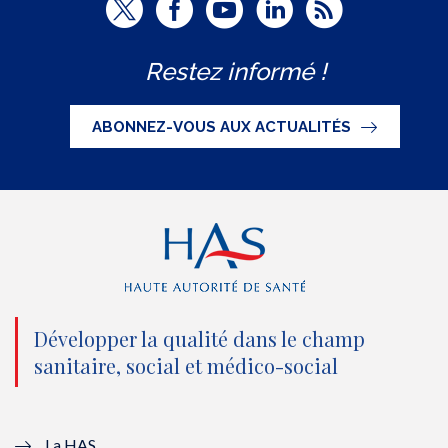
T
F
Y
L
R
w
a
o
i
S
Restez informé !
i
c
u
n
S
t
e
t
k
ABONNEZ-VOUS AUX ACTUALITÉS
t
b
u
e
e
o
b
d
r
o
e
I
(
k
(
n
n
(
n
(
o
n
o
n
Développer la qualité dans le champ
sanitaire, social et médico-social
u
o
u
o
v
u
v
u
La HAS