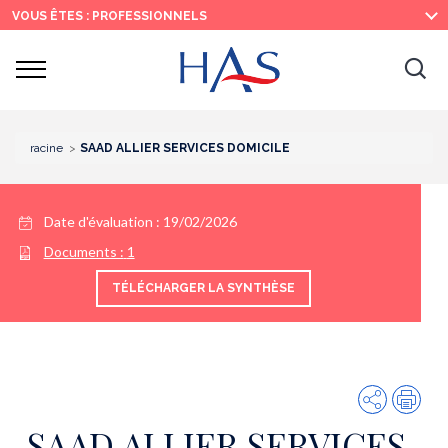
Recherche
Menu
Contenu
VOUS ÊTES : PROFESSIONNELS
principal
principal
Ouvrir
Ouv
le
menu
la
re
racine
SAAD ALLIER SERVICES DOMICILE
Date d'évaluation : 19/02/2026
Documents :
1
TÉLÉCHARGER LA SYNTHÈSE
Partager
Imp
SAAD ALLIER SERVICES