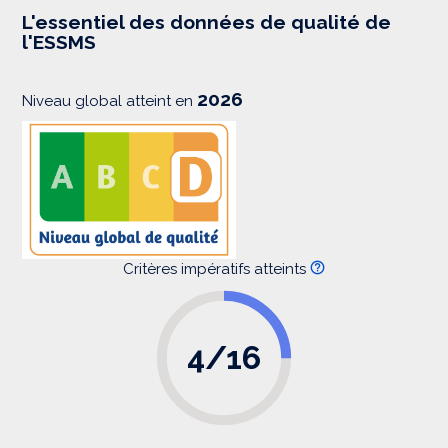
e
s
L'essentiel des données de qualité de
s
l'ESSMS
i
o
n
2026
Niveau global atteint en
Critères impératifs atteints
4/16