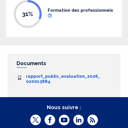
Formation des professionnels
31%
Documents
rapport_public_evaluation_2026_
020013884
Nous suivre :
T
F
Y
L
R