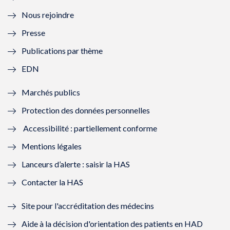
l
e
l
e
Nous rejoindre
l
l
l
l
Presse
e
l
e
l
Publications par thème
f
e
f
e
EDN
e
f
e
f
Marchés publics
n
e
n
e
Protection des données personnelles
ê
n
ê
n
Accessibilité : partiellement conforme
t
ê
t
ê
Mentions légales
r
t
r
t
Lanceurs d’alerte : saisir la HAS
e
r
e
r
Contacter la HAS
)
e
)
e
Site pour l'accréditation des médecins
)
)
Aide à la décision d'orientation des patients en HAD