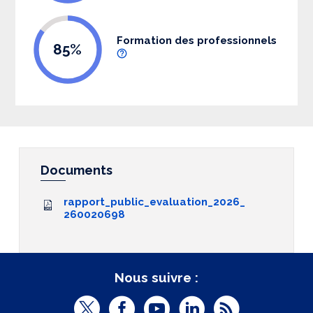
Formation des professionnels
85%
Documents
rapport_public_evaluation_2026_
260020698
Nous suivre :
T
F
Y
L
R