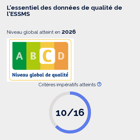
e
s
L'essentiel des données de qualité de
s
l'ESSMS
i
o
n
2026
Niveau global atteint en
Critères impératifs atteints
10/16