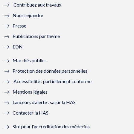
Contribuez aux travaux
l
e
l
e
Nous rejoindre
l
l
l
l
Presse
e
l
e
l
Publications par thème
f
e
f
e
EDN
e
f
e
f
Marchés publics
n
e
n
e
Protection des données personnelles
ê
n
ê
n
Accessibilité : partiellement conforme
t
ê
t
ê
Mentions légales
r
t
r
t
Lanceurs d’alerte : saisir la HAS
e
r
e
r
Contacter la HAS
)
e
)
e
Site pour l'accréditation des médecins
)
)