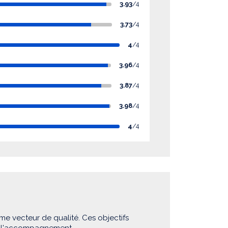
3.93
/4
3.73
/4
4
/4
3.96
/4
3.87
/4
3.98
/4
4
/4
me vecteur de qualité. Ces objectifs
e l'accompagnement.