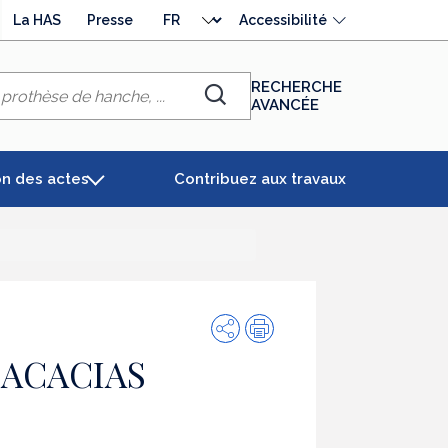
Choisir
La HAS
Presse
Accessibilité
la
langue
RECHERCHE
AVANCÉE
Chercher
on des actes
Contribuez aux travaux
Partager
Impression
 ACACIAS