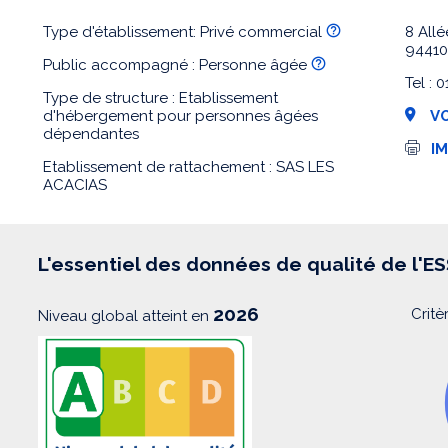
Type d'établissement: Privé commercial
8 All
94410
Public accompagné : Personne âgée
Tel : 
Type de structure : Etablissement
d'hébergement pour personnes âgées
VO
dépendantes
I
I
m
Etablissement de rattachement : SAS LES
p
ACACIAS
r
e
s
s
i
L'essentiel des données de qualité de l'E
o
n
2026
Critè
Niveau global atteint en