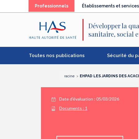
Recherche
Menu
Contenu
Professionnels
Établissements et services
principal
principal
Développer la qua
sanitaire, social 
Toutes nos publications
Sécurité du p
racine
EHPAD LES JARDINS DES ACAC
Date d'évaluation : 05/03/2026
Documents :
1